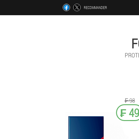
RECOMMANDER
F
PROT
₣ 98
₣ 4