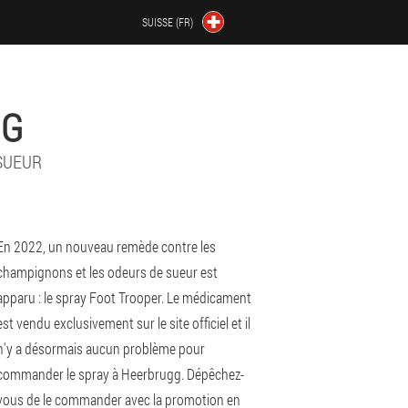
SUISSE (FR)
GG
SUEUR
En 2022, un nouveau remède contre les
champignons et les odeurs de sueur est
apparu : le spray Foot Trooper. Le médicament
est vendu exclusivement sur le site officiel et il
n'y a désormais aucun problème pour
commander le spray à Heerbrugg. Dépêchez-
vous de le commander avec la promotion en